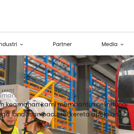
f
Industri
Partner
Media
 aman
dan keamanan kami membantu melindungi
a landasan pacu, rel kereta api, jalan