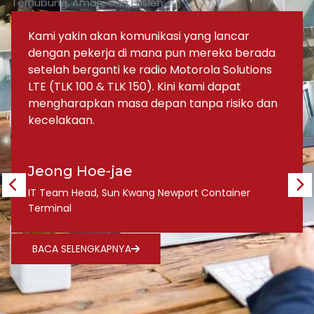
Terhubung, Aman, dan Efisien
Kami yakin akan komunikasi yang lancar
dengan pekerja di mana pun mereka berada
setelah berganti ke radio Motorola Solutions
LTE (TLK 100 & TLK 150). Kini kami dapat
mengharapkan masa depan tanpa risiko dan
kecelakaan.
Jeong Hoe-jae
IT Team Head, Sun Kwang Newport Container
Terminal
BACA SELENGKAPNYA