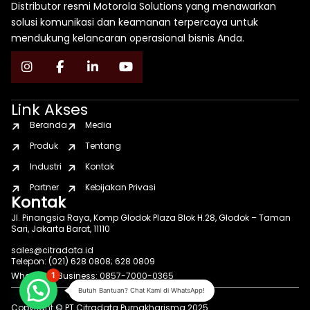
Distributor resmi Motorola Solutions yang menawarkan
solusi komunikasi dan keamanan terpercaya untuk
mendukung kelancaran operasional bisnis Anda.
Link Akses
Beranda
Media
Produk
Tentang
Industri
Kontak
Partner
Kebijakan Privasi
Kontak
Jl. Pinangsia Raya, Komp Glodok Plaza Blok H.28, Glodok – Taman
Sari, Jakarta Barat, 11110
sales@citradata.id
Telepon: (021) 628 0808; 628 0809
WhatsApp Business: 0857-7000-0365
1
Butuh Bantuan? Chat Kami di WhatsApp!
Copyright © PT Citradata Purnakharisma 2025