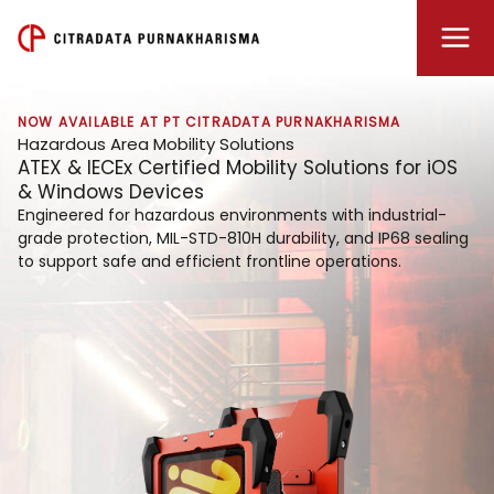
Lewati
ke
konten
NOW AVAILABLE AT PT CITRADATA PURNAKHARISMA
Hazardous Area Mobility Solutions
ATEX & IECEx Certified Mobility Solutions for iOS
& Windows Devices
Engineered for hazardous environments with industrial-
grade protection, MIL-STD-810H durability, and IP68 sealing
to support safe and efficient frontline operations.