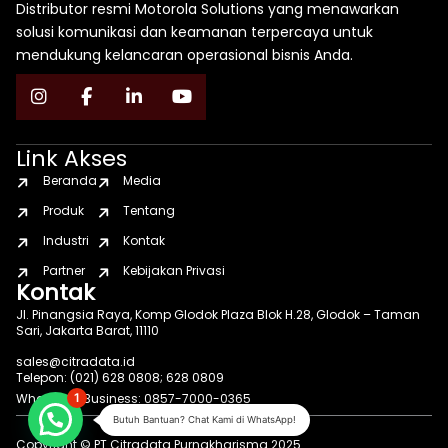
Distributor resmi Motorola Solutions yang menawarkan
solusi komunikasi dan keamanan terpercaya untuk
mendukung kelancaran operasional bisnis Anda.
Link Akses
Beranda
Media
Produk
Tentang
Industri
Kontak
Partner
Kebijakan Privasi
Kontak
Jl. Pinangsia Raya, Komp Glodok Plaza Blok H.28, Glodok – Taman
Sari, Jakarta Barat, 11110
sales@citradata.id
Telepon: (021) 628 0808; 628 0809
WhatsApp Business: 0857-7000-0365
1
Butuh Bantuan? Chat Kami di WhatsApp!
Copyright © PT Citradata Purnakharisma 2025