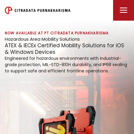
Lewati
ke
konten
NOW AVAILABLE AT PT CITRADATA PURNAKHARISMA
Hazardous Area Mobility Solutions
ATEX & IECEx Certified Mobility Solutions for iOS
& Windows Devices
Engineered for hazardous environments with industrial-
grade protection, MIL-STD-810H durability, and IP68 sealing
to support safe and efficient frontline operations.