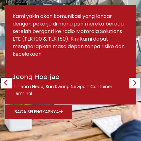
Terhubung, Aman, dan Efisien
Kami yakin akan komunikasi yang lancar
dengan pekerja di mana pun mereka berada
setelah berganti ke radio Motorola Solutions
LTE (TLK 100 & TLK 150). Kini kami dapat
mengharapkan masa depan tanpa risiko dan
kecelakaan.
Jeong Hoe-jae
IT Team Head, Sun Kwang Newport Container
Terminal
BACA SELENGKAPNYA