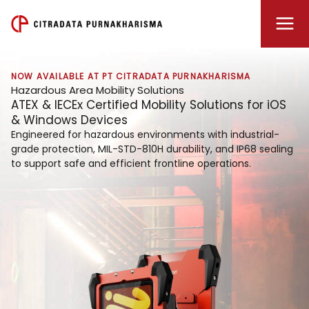
Lewati
ke
konten
NOW AVAILABLE AT PT CITRADATA PURNAKHARISMA
Hazardous Area Mobility Solutions
ATEX & IECEx Certified Mobility Solutions for iOS
& Windows Devices
Engineered for hazardous environments with industrial-
grade protection, MIL-STD-810H durability, and IP68 sealing
to support safe and efficient frontline operations.