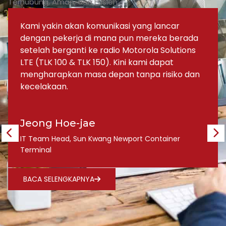
Terhubung, Aman, dan Efisien
Kami yakin akan komunikasi yang lancar
dengan pekerja di mana pun mereka berada
setelah berganti ke radio Motorola Solutions
LTE (TLK 100 & TLK 150). Kini kami dapat
mengharapkan masa depan tanpa risiko dan
kecelakaan.
Jeong Hoe-jae
IT Team Head, Sun Kwang Newport Container
Terminal
BACA SELENGKAPNYA