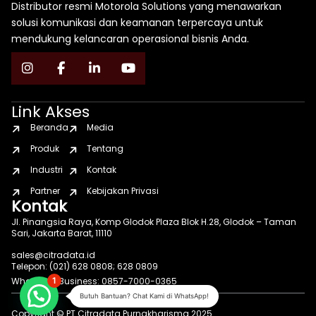
Distributor resmi Motorola Solutions yang menawarkan
solusi komunikasi dan keamanan terpercaya untuk
mendukung kelancaran operasional bisnis Anda.
Link Akses
Beranda
Media
Produk
Tentang
Industri
Kontak
Partner
Kebijakan Privasi
Kontak
Jl. Pinangsia Raya, Komp Glodok Plaza Blok H.28, Glodok – Taman
Sari, Jakarta Barat, 11110
sales@citradata.id
Telepon: (021) 628 0808; 628 0809
WhatsApp Business: 0857-7000-0365
1
Butuh Bantuan? Chat Kami di WhatsApp!
Copyright © PT Citradata Purnakharisma 2025