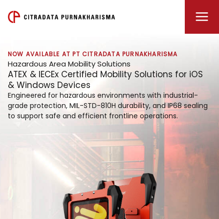
Lewati
ke
konten
NOW AVAILABLE AT PT CITRADATA PURNAKHARISMA
Hazardous Area Mobility Solutions
ATEX & IECEx Certified Mobility Solutions for iOS
& Windows Devices
Engineered for hazardous environments with industrial-
grade protection, MIL-STD-810H durability, and IP68 sealing
to support safe and efficient frontline operations.