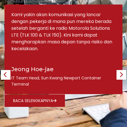
Terhubung, Aman, dan Efisien
Kami yakin akan komunikasi yang lancar
dengan pekerja di mana pun mereka berada
setelah berganti ke radio Motorola Solutions
LTE (TLK 100 & TLK 150). Kini kami dapat
mengharapkan masa depan tanpa risiko dan
kecelakaan.
Jeong Hoe-jae
IT Team Head, Sun Kwang Newport Container
Terminal
BACA SELENGKAPNYA