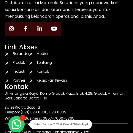
Distributor resmi Motorola Solutions yang menawarkan
solusi komunikasi dan keamanan terpercaya untuk
mendukung kelancaran operasional bisnis Anda.
Link Akses
Beranda
Media
Produk
Tentang
Industri
Kontak
Partner
Kebijakan Privasi
Kontak
Jl. Pinangsia Raya, Komp Glodok Plaza Blok H.28, Glodok – Taman
Sari, Jakarta Barat, 11110
sales@citradata.id
Telepon: (021) 628 0808; 628 0809
1
WhatsApp Business: 0857-7000-0365
Butuh Bantuan? Chat Kami di WhatsApp!
Copyright © PT Citradata Purnakharisma 2025