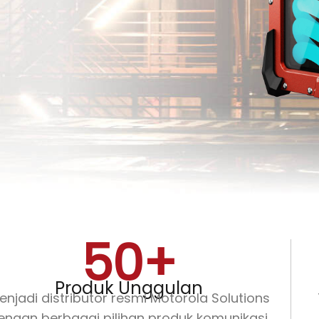
50
+
Produk Unggulan
enjadi distributor resmi Motorola Solutions
engan berbagai pilihan produk komunikasi.