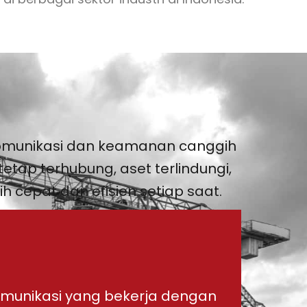
komunikasi dan keamanan canggih
tap terhubung, aset terlindungi,
ih cepat dan efisien setiap saat.
munikasi yang bekerja dengan