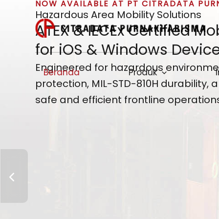
NOW AVAILABLE AT PT CITRADATA PU
Lewati
Hazardous Area Mobility Solutions
ke
ATEX & IECEx Certified Mob
konten
for iOS & Windows Devic
Engineered for hazardous environmen
Beranda
Produk
protection, MIL-STD-810H durability, 
safe and efficient frontline operation