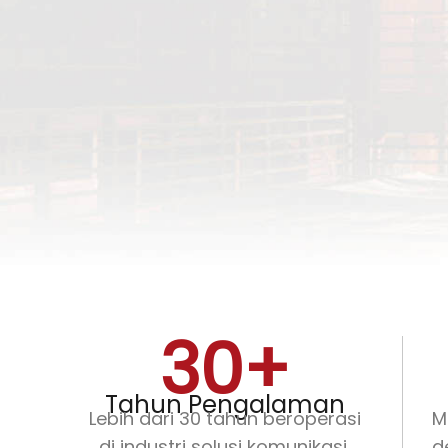
30
+
Tahun Pengalaman
Lebih dari 30 tahun beroperasi
M
di industri solusi komunikasi.
d