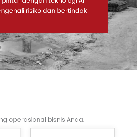
intar dengan teknologi AI
enali risiko dan bertindak
operasional bisnis Anda.