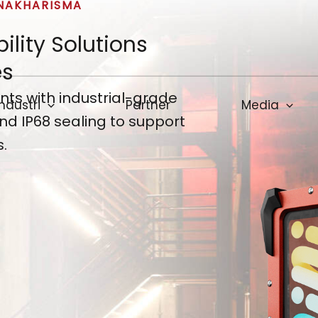
RNAKHARISMA
ility Solutions
f
es
ts with industrial-grade
Industri
Partner
Media
and IP68 sealing to support
s.