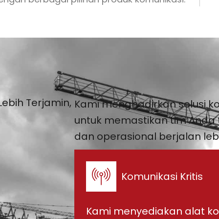
ebih Terjamin,
Kami menghadirkan solusi 
untuk memastikan tim Anda te
dan operasional berjalan leb
Komunikasi Kritis
Kami menyediakan alat ko