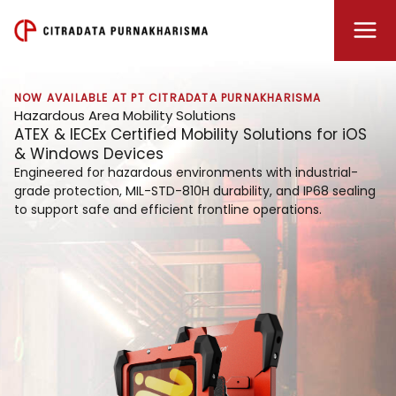
Lewati
ke
konten
NOW AVAILABLE AT PT CITRADATA PURNAKHARISMA
Hazardous Area Mobility Solutions
ATEX & IECEx Certified Mobility Solutions for iOS
& Windows Devices
Engineered for hazardous environments with industrial-
grade protection, MIL-STD-810H durability, and IP68 sealing
to support safe and efficient frontline operations.