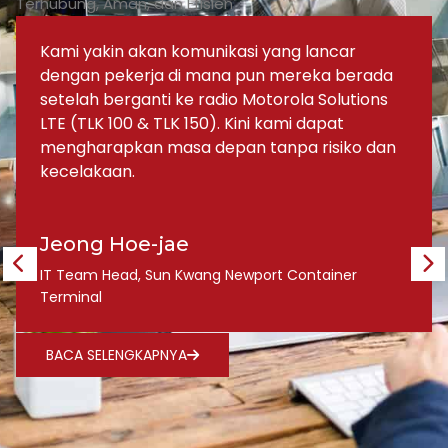
Terhubung, Aman, dan Efisien
Kami yakin akan komunikasi yang lancar
dengan pekerja di mana pun mereka berada
setelah berganti ke radio Motorola Solutions
LTE (TLK 100 & TLK 150). Kini kami dapat
mengharapkan masa depan tanpa risiko dan
kecelakaan.
Jeong Hoe-jae
IT Team Head, Sun Kwang Newport Container
Terminal
BACA SELENGKAPNYA