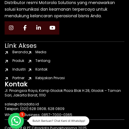
Distributor resmi Motorola Solutions yang menawarkan
solusi komunikasi dan keamanan terpercaya untuk
mendukung kelancaran operasional bisnis Anda.
Link Akses
Beranda
Media
Produk
Tentang
Industri
Kontak
Partner
Kebijakan Privasi
Kontak
Jl. Pinangsia Raya, Komp Glodok Plaza Blok H.28, Glodok – Taman
Sari, Jakarta Barat, 11110
sales@citradata.id
Telepon: (021) 628 0808; 628 0809
WhatsApp Business: 0857-7000-0365
1
Butuh Bantuan? Chat Kami di WhatsApp!
Copyright © PT Citradata Purnakharisma 2025